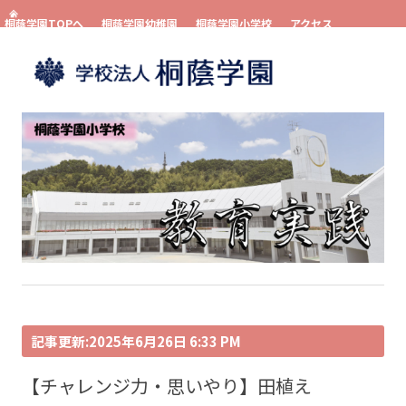
桐蔭学園TOPへ
桐蔭学園幼稚園
桐蔭学園小学校
アクセス
お問い合わせ
資料請求
コンテンツへスキップ
記事更新:2025年6月26日 6:33 PM
【チャレンジ力・思いやり】田植え