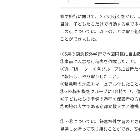
修学旅行に向けて、３か月近くをかけ、
目は、子どもたちだけで行動する点で少
この点については、以下のことに取り組
ことができました。
①6月の鎌倉校外学習で今回同様に自由
②事前に入念な行程表を作成したこと。
③Wi-Fiルーターを各グループに1台
に報告し、やり取りしたこと。
➃緊急時の対応をマニュアル化したこと
⑤GPS探知機をグループに1台持たせ
⑥子どもたちの準備の過程を保護者の方
⑦現地の大学である京都文教大学と連携
①～⑥については、鎌倉校外学習のとき
見通しを持って取り組むことができ、安