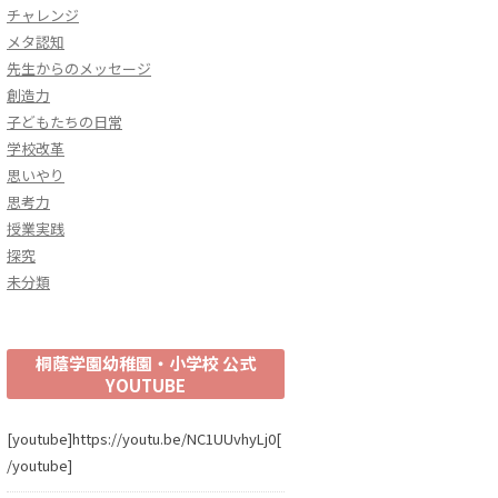
チャレンジ
メタ認知
先生からのメッセージ
創造力
子どもたちの日常
学校改革
思いやり
思考力
授業実践
探究
未分類
桐蔭学園幼稚園・小学校 公式
YOUTUBE
[youtube]https://youtu.be/NC1UUvhyLj0[
/youtube]