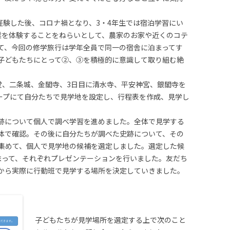
経験した後、コロナ禍となり、3・4年生では宿泊学習にい
業を体験することをねらいとして、農家のお家や近くのコテ
て、今回の修学旅行は学年全員で同一の宿舎に泊まってす
子どもたちにとって②、③を積極的に意識して取り組む絶
堂、二条城、金閣寺、3日目に清水寺、平安神宮、銀閣寺を
ループにて自分たちで見学地を設定し、行程表を作成、見学し
跡について個人で調べ学習を進めました。全体で見学する
体で確認。その後に自分たちが調べた史跡について、その
集めて、個人で見学地の候補を選定しました。選定した候
集まって、それぞれプレゼンテーションを行いました。友だち
から実際に行動班で見学する場所を決定していきました。
子どもたちが見学場所を選定する上で次のこと