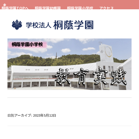
桐蔭学園TOPへ
桐蔭学園幼稚園
桐蔭学園小学校
アクセス
お問い合わせ
資料請求
コンテンツへスキップ
日別アーカイブ:
2023年5月12日