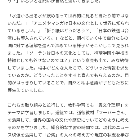
う？」いろいろな問いが自然と湧いてきました。
「水道から出る水が飲めるって世界的に見ると当たり前ではな
いんだ。」「アニメやマンガは日本の文化として世界に知られ
ているらしい。」「折り紙はどうだろう？」「日本の鉄道は台
湾にも導入されている。」などと、調べていく中で自分たちの
国に対する理解を進んで深めている様子がそこかしこで見られ
ました。「ソーランは日本の文化としても、桐蔭学園小学校の
特徴としても外せないのでは？」という意見も出て、みな納得
していました。相手がどんな人たちで、どういった情報を求め
ているのか。どういったことをすると喜んでもらえるのか。目
的がはっきりしていることで、自然と相手意識が子どもたちに
芽生えていました。
これらの取り組みと並行して、教科学習でも「異文化理解」を
テーマに学習しました。道徳では、道徳教材「フーバーさん」
を活用して、世界の国々の文化や歴史についてどのように考え
るのかを学びました。総合的な学習の時間では、現代のニュー
ス映像を活用して「台湾」の人々の考え方や現在の状況を学び