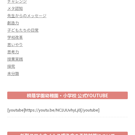
チャレンジ
メタ認知
先生からのメッセージ
創造力
子どもたちの日常
学校改革
思いやり
思考力
授業実践
探究
未分類
桐蔭学園幼稚園・小学校 公式YOUTUBE
[youtube]https://youtu.be/NC1UUvhyLj0[/youtube]