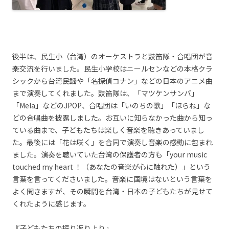
後半は、民生小（台湾）のオーケストラと鼓笛隊・合唱団が音
楽交流を行いました。民生小学校はニールセンなどの本格クラ
シックから台湾民謡や「名探偵コナン」などの日本のアニメ曲
まで演奏してくれました。鼓笛隊は、「マツケンサンバ」
「Mela」などのJPOP、合唱団は「いのちの歌」「ほらね」な
どの合唱曲を披露しました。お互いに知らなかった曲から知っ
ている曲まで、子どもたちは楽しく音楽を聴きあっていまし
た。最後には「花は咲く」を合同で演奏し音楽の感動に包まれ
ました。演奏を聴いていた台湾の保護者の方も「your music
touched my heart ！（あなたの音楽が心に触れた）」という
言葉を言ってくださいました。音楽に国境はないという言葉を
よく聞きますが、その瞬間を台湾・日本の子どもたちが見せて
くれたように感じます。
『子どもたちの振り返りより』