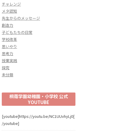
チャレンジ
メタ認知
先生からのメッセージ
創造力
子どもたちの日常
学校改革
思いやり
思考力
授業実践
探究
未分類
桐蔭学園幼稚園・小学校 公式
YOUTUBE
[youtube]https://youtu.be/NC1UUvhyLj0[
/youtube]