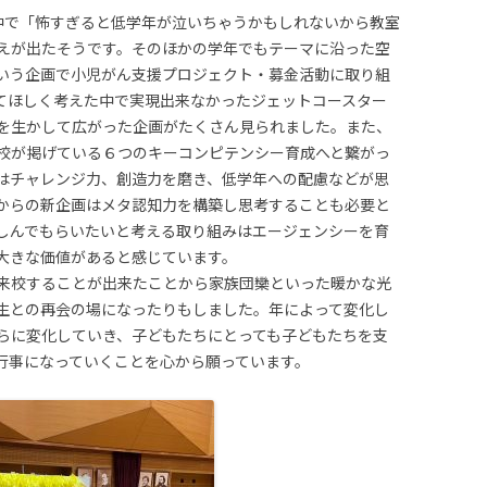
中で「怖すぎると低学年が泣いちゃうかもしれないから教室
えが出たそうです。そのほかの学年でもテーマに沿った空
いう企画で小児がん支援プロジェクト・募金活動に取り組
てほしく考えた中で実現出来なかったジェットコースター
を生かして広がった企画がたくさん見られました。また、
校が掲げている６つのキーコンピテンシー育成へと繋がっ
はチャレンジ力、創造力を磨き、低学年への配慮などが思
からの新企画はメタ認知力を構築し思考することも必要と
しんでもらいたいと考える取り組みはエージェンシーを育
大きな価値があると感じています。
来校することが出来たことから家族団欒といった暖かな光
生との再会の場になったりもしました。年によって変化し
らに変化していき、子どもたちにとっても子どもたちを支
行事になっていくことを心から願っています。