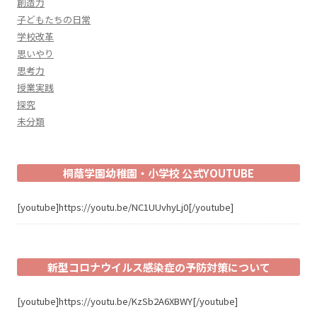
創造力
子どもたちの日常
学校改革
思いやり
思考力
授業実践
探究
未分類
桐蔭学園幼稚園・小学校 公式YOUTUBE
[youtube]https://youtu.be/NC1UUvhyLj0[/youtube]
新型コロナウイルス感染症の予防対策について
[youtube]https://youtu.be/KzSb2A6XBWY[/youtube]