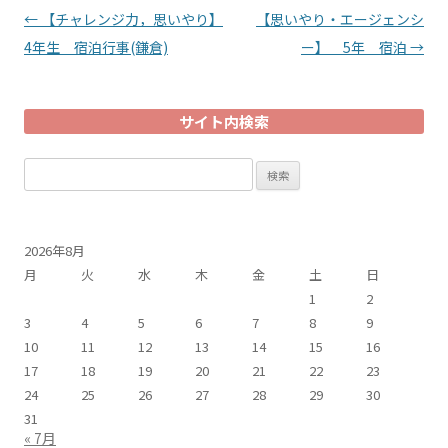
投稿ナビゲーション
←
【チャレンジ力，思いやり】
【思いやり・エージェンシ
4年生 宿泊行事(鎌倉)
ー】 5年 宿泊
→
サイト内検索
検
索:
2026年8月
月
火
水
木
金
土
日
1
2
3
4
5
6
7
8
9
10
11
12
13
14
15
16
17
18
19
20
21
22
23
24
25
26
27
28
29
30
31
« 7月