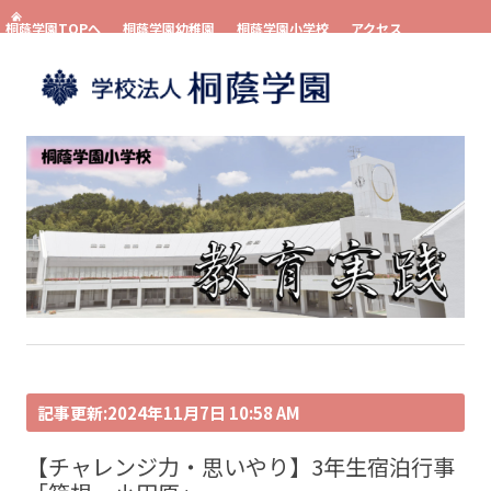
桐蔭学園TOPへ
桐蔭学園幼稚園
桐蔭学園小学校
アクセス
お問い合わせ
資料請求
コンテンツへスキップ
記事更新:2024年11月7日 10:58 AM
【チャレンジ力・思いやり】3年生宿泊行事