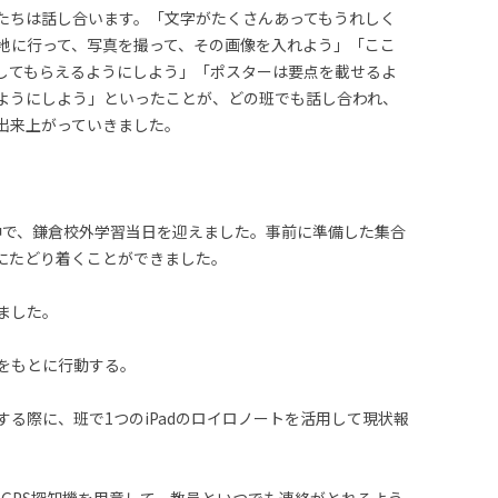
たちは話し合います。「文字がたくさんあってもうれしく
地に行って、写真を撮って、その画像を入れよう」「ここ
してもらえるようにしよう」「ポスターは要点を載せるよ
ようにしよう」といったことが、どの班でも話し合われ、
出来上がっていきました。
う中で、鎌倉校外学習当日を迎えました。事前に準備した集合
にたどり着くことができました。
ました。
をもとに行動する。
る際に、班で1つのiPadのロイロノートを活用して現状報
ター、GPS探知機を用意して、教員といつでも連絡がとれるよう