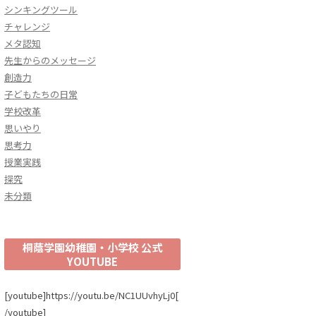
シンキングツール
チャレンジ
メタ認知
先生からのメッセージ
創造力
子どもたちの日常
学校改革
思いやり
思考力
授業実践
探究
未分類
桐蔭学園幼稚園・小学校 公式
YOUTUBE
[youtube]https://youtu.be/NC1UUvhyLj0[
/youtube]