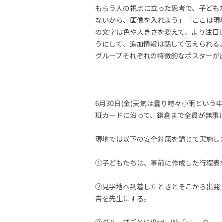
もらう人の視点に立った思考で、子ども
ないから、画像を入れよう」「ここは現
の文字は色や大きさを変えて、より注目
うにして、追加情報は話して伝えられる
グループそれぞれの特徴的なポスターが
6月30日(金)天気は曇り時々小雨とい
班カードに沿って、鎌倉まで全員が無事
現地では以下の安全対策を講じて実施し
①子どもたちは、事前に作成した行程表
②見学地へ到着したときとそこから出発す
告を先生にする。
③グループごとにiPad、Wi-Fiルー