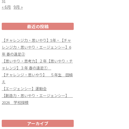
31
« 6月
9月 »
最近の投稿
【チャレンジ力・思いやり】5年・【チャ
レンジ力・思いやり・エージェンシー】6
年 春の遠足②
【思いやり・思考力】２年【思いやり・チ
ャレンジ】３年 春の遠足①
【チャレンジ・思いやり】 ５年生 田植
え
【エージェンシー】運動会
【創造力・思いやり・エージェンシー】
2026 学校探検
アーカイブ