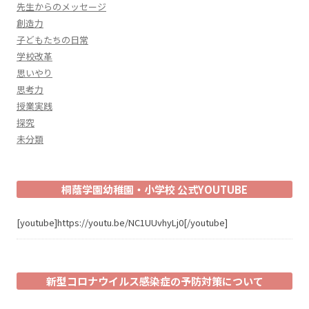
先生からのメッセージ
創造力
子どもたちの日常
学校改革
思いやり
思考力
授業実践
探究
未分類
桐蔭学園幼稚園・小学校 公式YOUTUBE
[youtube]https://youtu.be/NC1UUvhyLj0[/youtube]
新型コロナウイルス感染症の予防対策について