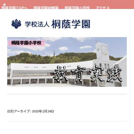
桐蔭学園TOPへ
桐蔭学園幼稚園
桐蔭学園小学校
アクセス
お問い合わせ
資料請求
コンテンツへスキップ
日別アーカイブ:
2025年1月24日