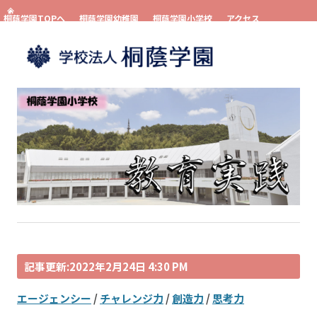
桐蔭学園TOPへ
桐蔭学園幼稚園
桐蔭学園小学校
アクセス
お問い合わせ
資料請求
コンテンツへスキップ
記事更新:2022年2月24日 4:30 PM
エージェンシー
/
チャレンジ力
/
創造力
/
思考力