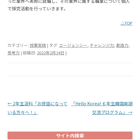
った業界へ実際に就職し、その業界に属する職業について個人
で探究活動を行っていきます。
△TOP
カテゴリー:
授業実践
| タグ:
エージェンシー
,
チャレンジ力
,
創造力
,
思考力
| 投稿日:
2022年2月24日
|
投稿ナビゲーション
←
2年生活科「お世話になって
「Hello Korea! ６年生韓国英語
いる方々へ！」
交流プログラム」
→
サイト内検索