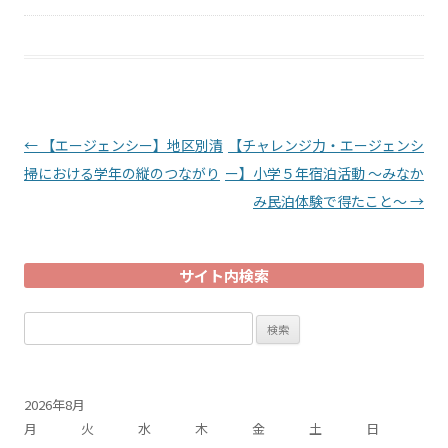
投稿ナビゲーション
←
【エージェンシー】地区別清
【チャレンジ力・エージェンシ
掃における学年の縦のつながり
ー】小学５年宿泊活動 ～みなか
み民泊体験で得たこと～
→
サイト内検索
検
索:
2026年8月
月
火
水
木
金
土
日