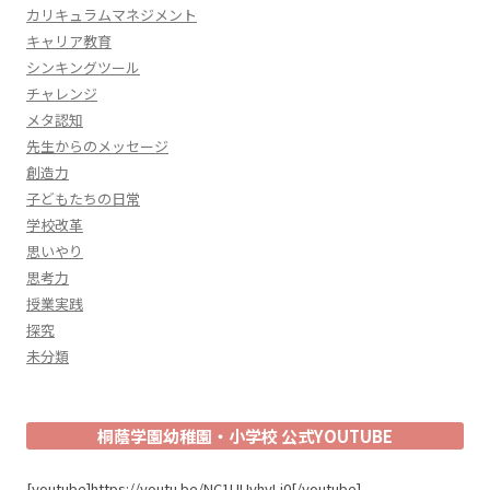
カリキュラムマネジメント
キャリア教育
シンキングツール
チャレンジ
メタ認知
先生からのメッセージ
創造力
子どもたちの日常
学校改革
思いやり
思考力
授業実践
探究
未分類
桐蔭学園幼稚園・小学校 公式YOUTUBE
[youtube]https://youtu.be/NC1UUvhyLj0[/youtube]