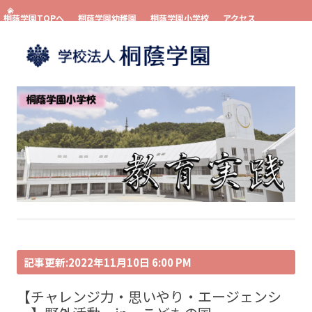
桐蔭学園TOPへ
桐蔭学園幼稚園
桐蔭学園小学校
アクセス
お問い合わせ
資料請求
コンテンツへスキップ
記事更新:2022年11月10日 6:00 PM
【チャレンジ力・思いやり・エージェンシ