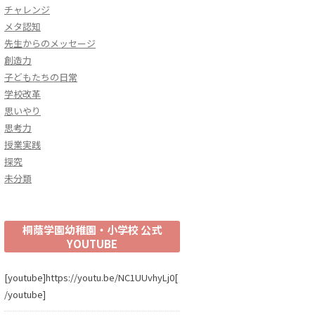
チャレンジ
メタ認知
先生からのメッセージ
創造力
子どもたちの日常
学校改革
思いやり
思考力
授業実践
探究
未分類
桐蔭学園幼稚園・小学校 公式
YOUTUBE
[youtube]https://youtu.be/NC1UUvhyLj0[
/youtube]